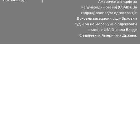
Америчке агенције за
међународни развој (USAID). За
садржај овог сајта одговоран је
Врховни касациони суд - Врховни
суд и он не мора нужно одржавати
ставове USAID-а или Владе
Сједињених Америчких Држава.