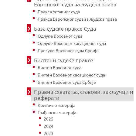
Европског суда за људска права
Пракса Уставног суда
Пракса Европског суда за људска права
База судске праксе Суда
Одлуке Врховног суда
Одлуке Врховног касационог суда
Пресуде Врховног суда Србије
Билтени судске праксе
Билтен Врховног суда
Билтен Врховног касационог суда
Билтен Врховног суда Србије
Правна схватања, ставови, закључци и
реферати
Кривична материја
Грађанска материја
2025
2024
2023