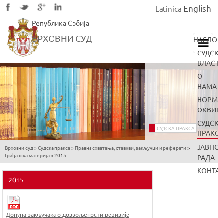
English
Latinica
Skip
Република Србија
to
main
ВРХОВНИ СУД
НАСЛО
content
СУДС
ВЛАС
О
НАМА
НОРМ
ОКВИ
СУДС
СУДСКА ПРАКСА
ПРАК
ЈАВН
Врховни суд
>
Судска пракса
>
Правна схватања, ставови, закључци и реферати
>
You
Грађанска материја
>
2015
РАДА
are
КОНТ
here
2015
Допуна закључака о дозвољености ревизије