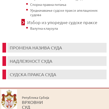
Спорна правна питања
Уједначавање судске праксе апелационих
судова
Избор из упоредне судске праксе
Валутна клаузула
ПРОМЕНА НАЗИВА СУДА
НАДЛЕЖНОСТ СУДА
СУДСКА ПРАКСА СУДА
Република Србија
ВРХОВНИ
СУД