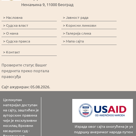
Немањина 9, 11000 Београд
>
>
Насловна
Јавност рада
>
>
Судска власт
Корисни линкови
>
>
О нама
Галерија слика
>
>
Судска пракса
Мапа сајта
>
Контакт
Проверите статус Вашег
предмета преко портала
правосуђа
Сајт ажуриран: 05.08.2026.
Целокупан
материјал доступан
на сајту, заштићен је
ауторским правима
чији је ексклузивни
носилац Врховни
Израда овог сајта омогућена је уз
касациони суд -
подршку америчког народа путем
Врховни суд.