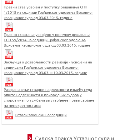
Правни став усвојен у поступку решавања СПП
1/2015 на седници Грађанског одељења Врховног
касационог суда од 03.03.2015. године
Правно схватање усвојено у поступку решавања
СПП 59/2014 на седници Грађанског одељења
Врховног касационог суда од 03.03.2015. године
Закључци о дозвољености ревизије - усвојени на
седницама Грађанског одељења Врховног
касационог суда од 03.03. и 10.03.2015. године
Разграничење стварне надлежности између суда
опште надлежности и привредних судова у
споровима по тужбама за утврђење права својине
на непокретностима
Остали законски наследници
Судска пракса Уставног суда и