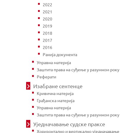
2022
2021
2020
2019
2018
2017
2016
Ранија документа
Управна материја
Заштита права на суђење у разумном року
Реферати
Изабране сентенце
Кривична материја
Грађанска материја
Управна материја
Заштита права на суђење у разумном року
Уједначавање судске праксе
Хоризонтално и вертикално уједначавање