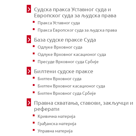
Судска пракса Уставног суда и
Европског суда за људска права
Пракса Уставног суда
Пракса Европског суда за људска права
База судске праксе Суда
Одлуке Врховног суда
Одлуке Врховног касационог суда
Пресуде Врховног суда Србије
Билтени судске праксе
Билтен Врховног суда
Билтен Врховног касационог суда
Билтен Врховног суда Србије
Правна схватања, ставови, закључци и
реферати
Кривична материја
Грађанска материја
Управна материја