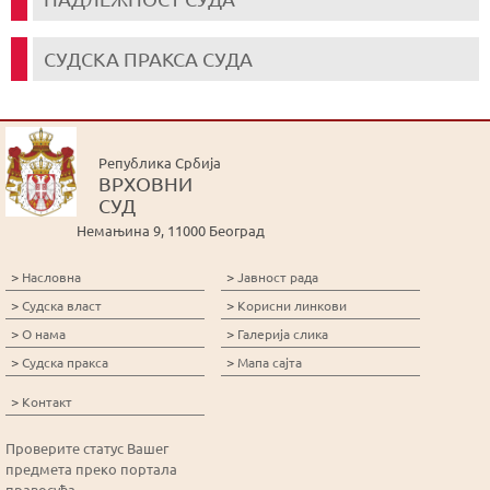
СУДСКА ПРАКСА СУДА
Република Србија
ВРХОВНИ
СУД
Немањина 9, 11000 Београд
>
>
Насловна
Јавност рада
>
>
Судска власт
Корисни линкови
>
>
О нама
Галерија слика
>
>
Судска пракса
Мапа сајта
>
Контакт
Проверите статус Вашег
предмета преко портала
правосуђа