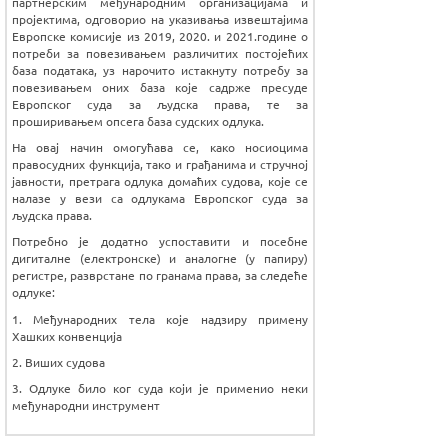
партнерским међународним организацијама и
пројектима, одговорио на указивања извештајима
Европске комисије из 2019, 2020. и 2021.године о
потреби за повезивањем различитих постојећих
база података, уз нарочито истакнуту потребу за
повезивањем оних база које садрже пресуде
Европског суда за људска права, те за
проширивањем опсега база судских одлука.
На овај начин омогућава се, како носиоцима
правосудних функција, тако и грађанима и стручној
јавности, претрага одлука домаћих судова, које се
налазе у вези са одлукама Европског суда за
људска права.
Потребно је додатно успоставити и посебне
дигиталне (електронске) и аналогне (у папиру)
регистре, разврстане по гранама права, за следеће
одлуке:
1. Међународних тела које надзиру примену
Хашких конвенција
2. Виших судова
3. Одлуке било ког суда који је применио неки
међународни инструмент