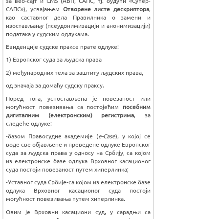
за вeб-сајт и CMS (АВП, САПС, тј. будући «Супер-
САПС»), усвајањем
Отворене листе дескриптора
,
као саставног дела Правилника о замени и
изостављању (псеудонимизацији и анонимизацији)
података у судским одлукама.
Евиденције судске праксе прате одлуке:
1) Европског суда за људска права
2) међународних тела за заштиту људских права,
од значаја за домаћу судску праксу.
Поред тога, успостављена је повезаност или
могућност повезивања са постојећим
посебним
дигиталним (електронским) регистрима
, за
следеће одлуке:
-базом Правосудне академије (
e-Case
), у којој се
воде све објављене и преведене одлуке Европског
суда за људска права у односу на Србију, са којом
из електронске базе одлука Врховног касационог
суда постоји повезаност путем хиперлинка;
-Уставног суда Србије-са којом из електронске базе
одлука Врховног касационог суда постоји
могућност повезивања путем хиперлинка.
Овим је Врховни касациони суд, у сарадњи са