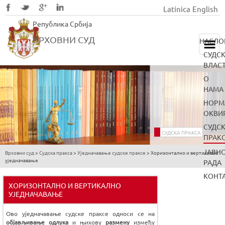
Latinica
English
Skip
Република Србија
to
main
ВРХОВНИ СУД
НАСЛО
content
СУДС
ВЛАС
О
НАМА
НОРМ
ОКВИ
СУДС
СУДСКА ПРАКСА
ПРАК
ЈАВН
Врховни суд
>
Судска пракса
>
Уједначавање судске праксе
>
Хоризонтално и вертикално
You
уједначавање
РАДА
are
КОНТ
here
ХОРИЗОНТАЛНО И ВЕРТИКАЛНО
УЈЕДНАЧАВАЊЕ
Ово уједначавање судске праксе односи се на
објављивање одлука
и њихову
размену
између