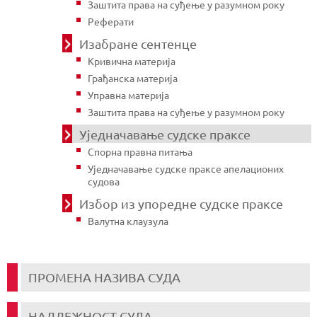
Заштита права на суђење у разумном року
Реферати
Изабране сентенце
Кривична материја
Грађанска материја
Управна материја
Заштита права на суђење у разумном року
Уједначавање судске праксе
Спорна правна питања
Уједначавање судске праксе апелационих
судова
Избор из упоредне судске праксе
Валутна клаузула
ПРОМЕНА НАЗИВА СУДА
НАДЛЕЖНОСТ СУДА