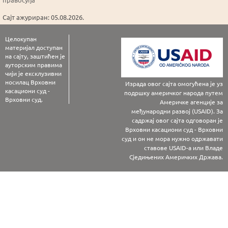
Сајт ажуриран: 05.08.2026.
Целокупан
материјал доступан
на сајту, заштићен је
ауторским правима
чији је ексклузивни
носилац Врховни
Израда овог сајта омогућена је уз
касациони суд -
подршку америчког народа путем
Врховни суд.
Америчке агенције за
међународни развој (USAID). За
садржај овог сајта одговоран је
Врховни касациони суд - Врховни
суд и он не мора нужно одржавати
ставове USAID-а или Владе
Сједињених Америчких Држава.