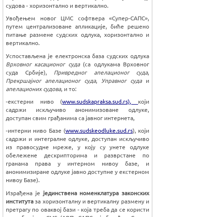
судова - хоризонтално и вертикално.
Увођењем новог ЦМС софтвера «Супер-САПС»,
путем централизоване апликације, биће решено
питање размене судских одлука, хоризонтално и
вертикално.
Успостављена је електронска база судских одлука
Врховног касационог суда
(са одлукама Врховног
суда Србије),
Привредног апелационог суда
,
Прекршајног апелационог суда
,
Управног суда
и
апелационих
судова
, и то:
-екстерни ниво (
www.sudskapraksa.sud.rs),
који
садржи искључиво анонимизоване одлуке,
доступан свим грађанима са јавног интернета,
-интерни ниво Базе (
www.sudskeodluke.sud.rs
), који
садржи и интегралне одлуке, доступан искључиво
из правосудне мреже, у коју су унете одлуке
обележене дескрипторима и разврстане по
гранама права у интерном нивоу базе, и
анонимизиране одлуке јавно доступне у екстерном
нивоу Базе).
Израђена је
јединствена номенклатура законских
института
за хоризонталну и вертикалну размену и
претрагу по оваквој бази - која треба да се користи