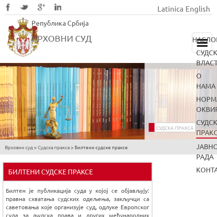
Latinica
English
Skip
Република Србија
to
main
ВРХОВНИ СУД
НАСЛО
content
СУДС
ВЛАС
О
НАМА
НОРМ
ОКВИ
СУДС
СУДСКА ПРАКСА
ПРАК
ЈАВН
Врховни суд
>
Судска пракса
>
Билтени судске праксе
You
РАДА
are
КОНТ
БИЛТЕНИ СУДСКЕ ПРАКСЕ
here
Билтен је публикација суда у којој се објављују:
правна схватања судских одељења, закључци са
саветовања које организује суд, одлуке Европског
суда за људска права и других међународних