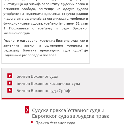
институција од значаја за заштиту људских права и
основних слобода, сентенце из одлука судова
утврђене на седницама одељења, стручни радови
и друга акта од значаја за организацију, уређење и
функционисање судова, уређено је чланом 52 став
1 Пословника о уређењу и раду Врховног
касационог суда.
Главног и одговорног уредника Билтена суда, као и
заменика главног и одговорног уредника и
редакцију Билтена председник суда одређује
Годишњим распоредом послова.
Билтен Врховног суда
Билтен Врховног касационог суда
Билтен Врховног суда Србије
Судска пракса Уставног суда и
Европског суда за људска права
Пракса Уставног суда