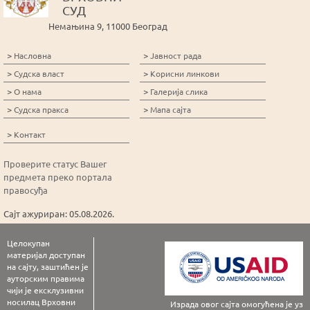
СУД
Немањина 9, 11000 Београд
>
>
Насловна
Јавност рада
>
>
Судска власт
Корисни линкови
>
>
О нама
Галерија слика
>
>
Судска пракса
Мапа сајта
>
Контакт
Проверите статус Вашег
предмета преко портала
правосуђа
Сајт ажуриран: 05.08.2026.
Целокупан
материјал доступан
на сајту, заштићен је
ауторским правима
чији је ексклузивни
носилац Врховни
Израда овог сајта омогућена је уз