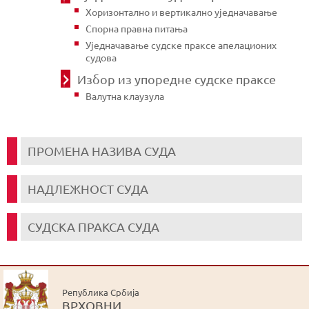
Хоризонтално и вертикално уједначавање
Спорна правна питања
Уједначавање судске праксе апелационих
судова
Избор из упоредне судске праксе
Валутна клаузула
ПРОМЕНА НАЗИВА СУДА
НАДЛЕЖНОСТ СУДА
СУДСКА ПРАКСА СУДА
Република Србија
ВРХОВНИ