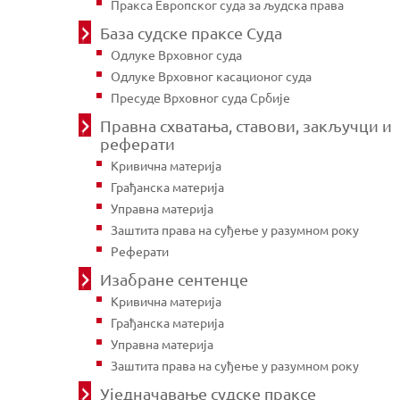
Пракса Европског суда за људска права
База судске праксе Суда
Одлуке Врховног суда
Одлуке Врховног касационог суда
Пресуде Врховног суда Србије
Правна схватања, ставови, закључци и
реферати
Кривична материја
Грађанска материја
Управна материја
Заштита права на суђење у разумном року
Реферати
Изабране сентенце
Кривична материја
Грађанска материја
Управна материја
Заштита права на суђење у разумном року
Уједначавање судске праксе