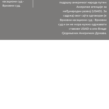
касациони суд -
подршку америчког народа путем
Врховни суд.
Америчке агенције за
међународни развој (USAID). За
садржај овог сајта одговоран је
Врховни касациони суд - Врховни
суд и он не мора нужно одржавати
ставове USAID-а или Владе
Сједињених Америчких Држава.