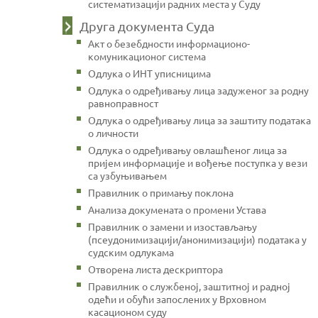
систематизацији радних места у Суду
Друга документа Суда
Акт о безебдности информационо-
комуникационог система
Одлука о ИНТ уписницима
Одлука о одређивању лица задуженог за родну
равноправност
Одлука о одређивању лица за заштиту података
о личности
Одлука о одређивању овлашћеног лица за
пријем информације и вођење поступка у вези
са узбуњивањем
Правилник о примању поклона
Анализа докумената о промени Устава
Правилник о замени и изостављању
(псеудонимизацији/анонимизацији) података у
судским одлукама
Отворена листа дескриптора
Правилник о службеној, заштитној и радној
одећи и обући запослених у Врховном
касационом суду