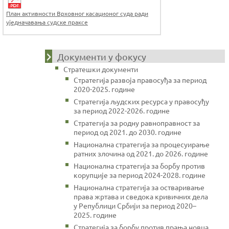
План активности Врховног касационог суда ради
уједначавања судске праксе
Документи у фокусу
Стратешки документи
Стратегија развоја правосуђа за период
2020-2025. године
Стратегија људских ресурса у правосуђу
за период 2022-2026. године
Стратегија за родну равноправност за
период од 2021. до 2030. године
Национална стратегија за процесуирање
ратних злочина од 2021. до 2026. године
Национална стратегија за борбу против
корупције за период 2024-2028. године
Национална стратегија за остваривање
права жртава и сведока кривичних дела
у Републици Србији за период 2020–
2025. године
Стратегија за борбу против прања новца