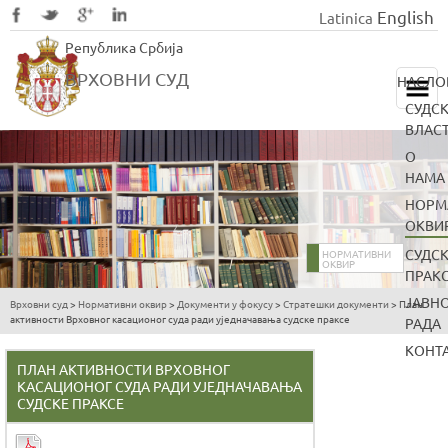
English
Latinica
Skip
Република Србија
to
main
ВРХОВНИ СУД
НАСЛО
content
СУДС
ВЛАС
О
НАМА
НОРМ
ОКВИ
СУДС
НОРМАТИВНИ
ОКВИР
ПРАК
ЈАВН
Врховни суд
>
Нормативни оквир
>
Документи у фокусу
>
Стратешки документи
>
План
You
активности Врховног касационог суда ради уједначавања судске праксе
РАДА
are
КОНТ
here
ПЛАН АКТИВНОСТИ ВРХОВНОГ
КАСАЦИОНОГ СУДА РАДИ УЈЕДНАЧАВАЊА
СУДСКЕ ПРАКСЕ