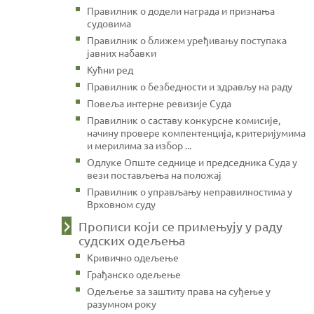
Правилник о додели награда и признања
судовима
Правилник о ближем уређивању поступака
јавних набавки
Кућни ред
Правилник о безбедности и здрављу на раду
Повеља интерне ревизије Суда
Правилник о саставу конкурсне комисије,
начину провере компентенција, критеријумима
и мерилима за избор ...
Одлуке Опште седнице и председника Суда у
вези постављења на положај
Правилник о управљању неправилностима у
Врховном суду
Прописи који се примењују у раду
судских одељења
Кривично одељење
Грађанско одељење
Одељење за заштиту права на суђење у
разумном року