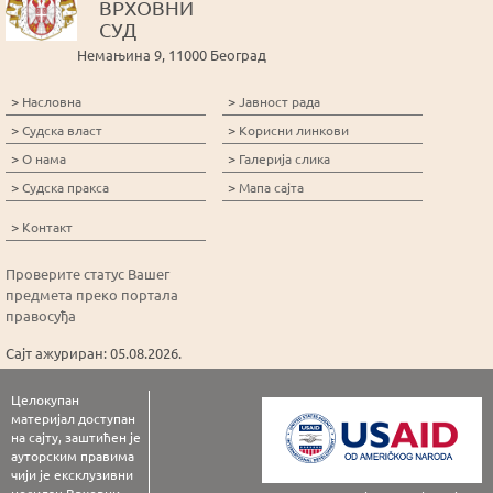
ВРХОВНИ
СУД
Немањина 9, 11000 Београд
>
>
Насловна
Јавност рада
>
>
Судска власт
Корисни линкови
>
>
О нама
Галерија слика
>
>
Судска пракса
Мапа сајта
>
Контакт
Проверите статус Вашег
предмета преко портала
правосуђа
Сајт ажуриран: 05.08.2026.
Целокупан
материјал доступан
на сајту, заштићен је
ауторским правима
чији је ексклузивни
носилац Врховни