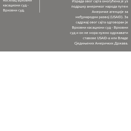
Израда овог сајта омогућена је уз
касациони суд -
подршку америчког народа путем
Врховни суд.
Америчке агенције за
међународни развој (USAID). За
садржај овог сајта одговоран је
Врховни касациони суд - Врховни
суд и он не мора нужно одржавати
ставове USAID-а или Владе
Сједињених Америчких Држава.