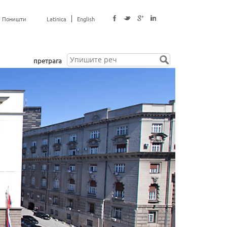
Поништи
Latinica
English
п
претрага
р
е
т
р
а
г
а