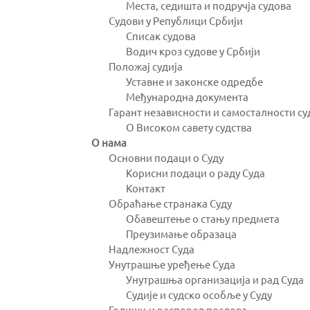
Места, седишта и подручја судова
Судови у Републици Србији
Списак судова
Водич кроз судове у Србији
Положај судија
Уставне и законске одредбе
Међународна документа
Гарант независности и самосталности су
О Високом савету судства
О нама
Основни подаци о Суду
Корисни подаци о раду Суда
Контакт
Обраћање странака Суду
Обавештење о стању предмета
Преузимање образаца
Надлежност Суда
Унутрашње уређење Суда
Унутрашња организација и рад Суда
Судије и судско особље у Суду
Годишњи распоред послова