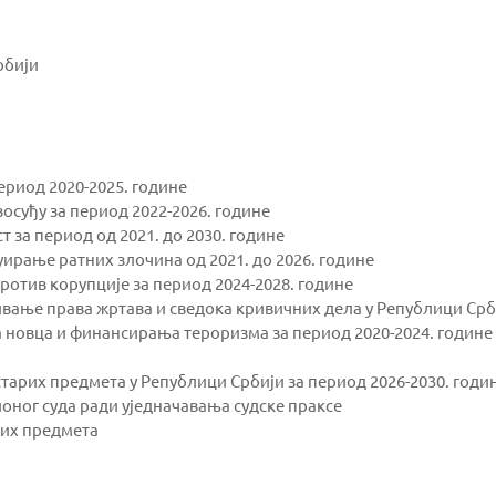
рбији
период 2020-2025. године
восуђу за период 2022-2026. године
т за период од 2021. до 2030. године
ирање ратних злочина од 2021. до 2026. године
ротив корупције за период 2024-2028. године
ивање права жртава и сведока кривичних дела у Републици Срби
а новца и финансирања тероризма за период 2020-2024. године
арих предмета у Републици Србији за период 2026-2030. годи
оног суда ради уједначавања судске праксе
рих предмета