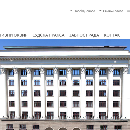
Skip
T
Повећај слова
Смањи слова
to
e
main
x
content
t
ТИВНИ ОКВИР
СУДСКА ПРАКСА
ЈАВНОСТ РАДА
КОНТАКТ
S
i
z
e