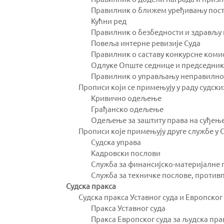
Правилник о ближем уређивању пост
Кућни ред
Правилник о безбедности и здрављу 
Повеља интерне ревизије Суда
Правилник о саставу конкурсне комис
Одлуке Опште седнице и председника
Правилник о управљању неправилнос
Прописи који се примењују у раду судс
Кривично одељење
Грађанско одељење
Одељење за заштиту права на суђење
Прописи које примењују друге службе у 
Судска управа
Кадровски послови
Служба за финансијско-материјалне 
Служба за техничке послове, противп
Судска пракса
Судска пракса Уставног суда и Европског
Пракса Уставног суда
Пракса Европског суда за људска пра