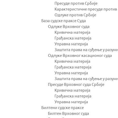
Пресуде против Србије
Карактеристичне пресуде против
Одлуке против Србије
База судске праксе Суда
Одлуке Врховног суда
Кривична материја
Грађанска материја
Управна материја
Заштита права на суђење у разум
Одлуке Врховног касационог суда
Кривична материја
Грађанска материја
Управна материја
Заштита права на суђење у разум
Пресуде Врховног суда Србије
Кривична материја
Грађанска материја
Управна материја
Билтени судске праксе
Билтен Врховног суда