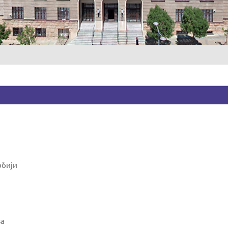
рбији
ва