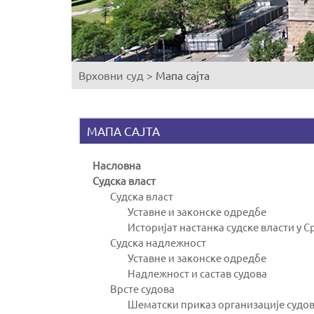
Врховни суд
>
Мапа сајта
You
are
here
МАПА САЈТА
Насловна
Судска власт
Судска власт
Уставне и законске одредбе
Историјат настанка судске власти у С
Судска надлежност
Уставне и законске одредбе
Надлежност и састав судова
Врсте судова
Шематски приказ организације судо