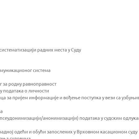
истематизацији радних места у Суду
омуникационог система
г за родну равноправност
у података о личности
а за пријем информације и вођење поступка у вези са узбуњ
ва
(псеудонимизацији/анонимизацији) података у судским одлук
 радној одећи и обући запослених у Врховном касационом суду
нања судовима