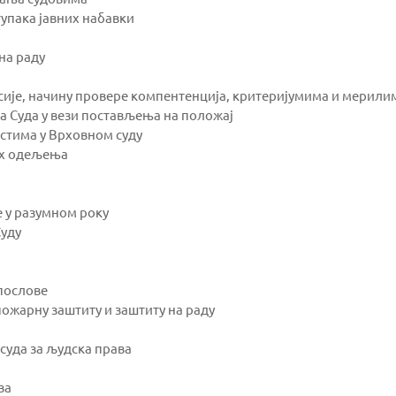
упака јавних набавки
на раду
ије, начину провере компентенција, критеријумима и мерилима
 Суда у вези постављења на положај
тима у Врховном суду
ких одељења
 у разумном року
Суду
послове
ожарну заштиту и заштиту на раду
 суда за људска права
ва