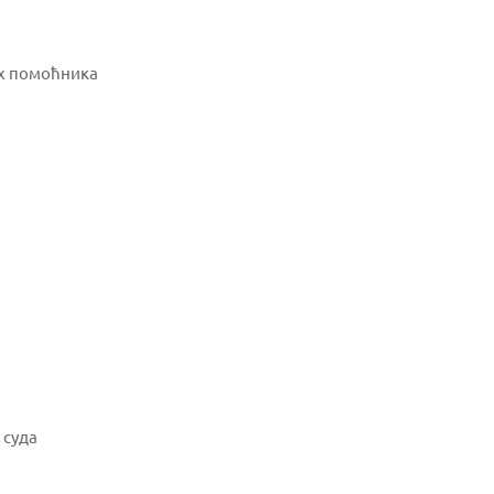
их помоћника
 суда