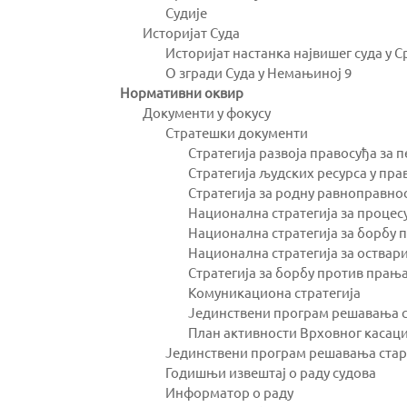
Судије
Историјат Суда
Историјат настанка највишег суда у С
О згради Суда у Немањиној 9
Нормативни оквир
Документи у фокусу
Стратешки документи
Стратегија развоја правосуђа за 
Стратегија људских ресурса у пра
Стратегија за родну равноправнос
Национална стратегија за процесу
Национална стратегија за борбу п
Национална стратегија за оствар
Стратегија за борбу против прањ
Комуникациона стратегија
Јединствени програм решавања ст
План активности Врховног касаци
Јединствени програм решавања ста
Годишњи извештај о раду судова
Информатор о раду