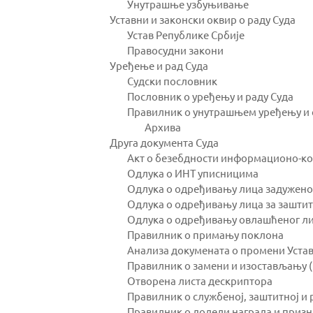
Унутрашње узбуњивање
Уставни и законски оквир о раду Суда
Устав Републике Србије
Правосудни закони
Уређење и рад Суда
Судски пословник
Пословник о уређењу и раду Суда
Правилник о унутрашњем уређењу и с
Архива
Друга документа Суда
Акт о безебдности информационо-к
Одлука о ИНТ уписницима
Одлука о одређивању лица задужено
Одлука о одређивању лица за заштит
Одлука о одређивању овлашћеног лиц
Правилник о примању поклона
Анализа докумената о промени Уста
Правилник о замени и изостављању 
Отворена листа дескриптора
Правилник о службеној, заштитној и
Правилник о додели награда и приз