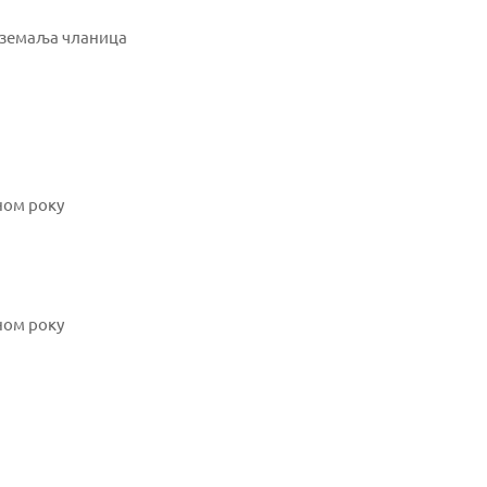
 земаља чланица
ном року
ном року