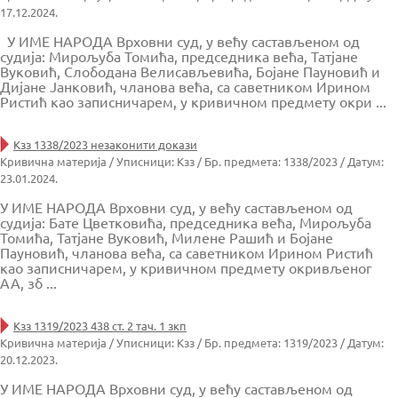
17.12.2024.
У ИМЕ НАРОДА Врховни суд, у већу састављеном од
судија: Мирољуба Томића, председника већа, Татјане
Вуковић, Слободана Велисављевића, Бојане Пауновић и
Дијане Јанковић, чланова већа, са саветником Ирином
Ристић као записничарем, у кривичном предмету окри ...
Кзз 1338/2023 незаконити докази
Кривична материја / Уписници: Кзз / Бр. предмета: 1338/2023 / Датум:
23.01.2024.
У ИМЕ НАРОДА Врховни суд, у већу састављеном од
судија: Бате Цветковића, председника већа, Мирољуба
Томића, Татјане Вуковић, Милене Рашић и Бојане
Пауновић, чланова већа, са саветником Ирином Ристић
као записничарем, у кривичном предмету окривљеног
АА, зб ...
Кзз 1319/2023 438 ст. 2 тач. 1 зкп
Кривична материја / Уписници: Кзз / Бр. предмета: 1319/2023 / Датум:
20.12.2023.
У ИМЕ НАРОДА Врховни суд, у већу састављеном од