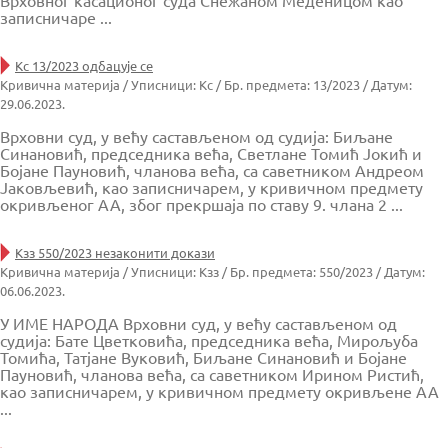
Врховног касационог суда Снежаном Меденицом као
записничаре ...
Кс 13/2023 одбацује се
Кривична материја / Уписници: Кс / Бр. предмета: 13/2023 / Датум:
29.06.2023.
Врховни суд, у већу састављеном од судија: Биљане
Синановић, председника већа, Светлане Томић Јокић и
Бојане Пауновић, чланова већа, са саветником Андреом
Јаковљевић, као записничарем, у кривичном предмету
окривљеног АА, због прекршаја по ставу 9. члана 2 ...
Кзз 550/2023 незаконити докази
Кривична материја / Уписници: Кзз / Бр. предмета: 550/2023 / Датум:
06.06.2023.
У ИМЕ НАРОДА Врховни суд, у већу састављеном од
судија: Бате Цветковића, председника већа, Мирољуба
Томића, Татјане Вуковић, Биљане Синановић и Бојане
Пауновић, чланова већа, са саветником Ирином Ристић,
као записничарем, у кривичном предмету окривљене АА
...