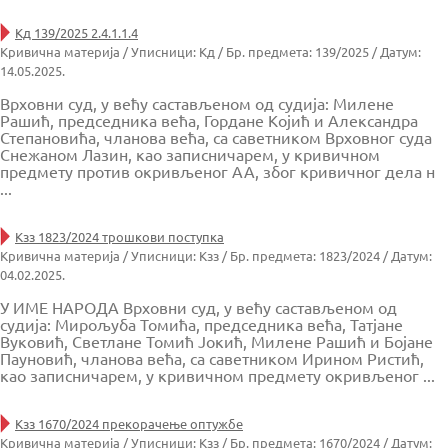
Кд 139/2025 2.4.1.1.4
Кривична материја / Уписници: Кд / Бр. предмета: 139/2025 / Датум:
14.05.2025.
Врховни суд, у већу састављеном од судија: Милене
Рашић, председника већа, Гордане Којић и Александра
Степановића, чланова већа, са саветником Врховног суда
Снежаном Лазин, као записничарем, у кривичном
предмету против окривљеног АА, због кривичног дела н
...
Кзз 1823/2024 трошкови поступка
Кривична материја / Уписници: Кзз / Бр. предмета: 1823/2024 / Датум:
04.02.2025.
У ИМЕ НАРОДА Врховни суд, у већу састављеном од
судија: Мирољуба Томића, председника већа, Татјане
Вуковић, Светлане Томић Јокић, Милене Рашић и Бојане
Пауновић, чланова већа, са саветником Ирином Ристић,
као записничарем, у кривичном предмету окривљенoг ...
Кзз 1670/2024 прекорачење оптужбе
Кривична материја / Уписници: Кзз / Бр. предмета: 1670/2024 / Датум: