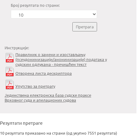
Број резултата по страни:
Инструкције:
Правилник о замени и изостављању
(псеудонимизацији/анонимизацији) података у
судским одлукама - пречишћен текст
Отворена листа дескриптора
Упутство за претрагу
Јединствена електронска база судске праксе
Врховног суда и апелационих судова
Резултати претраге
10 резултата приказано на страни (од укупно 7551 резултата)