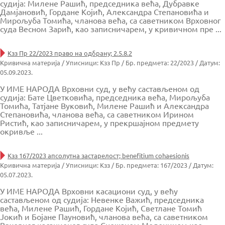
судија: Милене Рашић, председника већа, Дубравке
Дамјановић, Гордане Којић, Александра Степановића и
Мирољуба Томића, чланова већа, са саветником Врховног
суда Весном Зарић, као записничарем, у кривичном пре ...
Кзз Пр 22/2023 право на одбрану; 2.5.8.2
Кривична материја / Уписници: Кзз Пр / Бр. предмета: 22/2023 / Датум:
05.09.2023.
У ИМЕ НАРОДА Врховни суд, у већу састављеном од
судија: Бате Цветковића, председника већа, Мирољуба
Томића, Татјане Вуковић, Милене Рашић и Александра
Степановића, чланова већа, са саветником Ирином
Ристић, као записничарем, у прекршајном предмету
окривље ...
Кзз 167/2023 апсолутна застарелост; benefitium cohaesionis
Кривична материја / Уписници: Кзз / Бр. предмета: 167/2023 / Датум:
05.07.2023.
У ИМЕ НАРОДА Врховни касациони суд, у већу
састављеном од судија: Невенке Важић, председника
већа, Милене Рашић, Гордане Којић, Светлане Томић
Јокић и Бојане Пауновић, чланова већа, са саветником