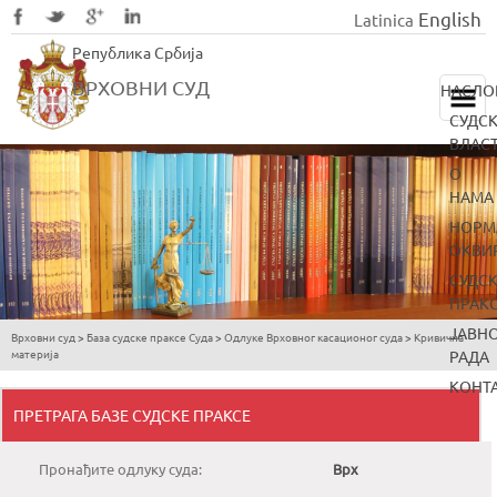
English
Latinica
Skip
Република Србија
to
main
ВРХОВНИ СУД
НАСЛО
content
СУДС
ВЛАС
О
НАМА
НОРМ
ОКВИ
СУДС
ПРАК
ЈАВН
Врховни суд
>
База судске праксе Суда
>
Одлуке Врховног касационог суда
>
Кривична
You
материја
РАДА
are
КОНТ
here
ПРЕТРАГА БАЗЕ СУДСКЕ ПРАКСЕ
Пронађите одлуку суда:
Врх