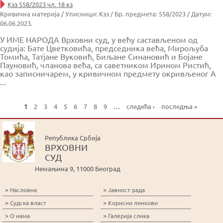
Кзз 558/2023 чл. 18 кз
Кривична материја / Уписници: Кзз / Бр. предмета: 558/2023 / Датум:
06.06.2023.
У ИМЕ НАРОДА Врховни суд, у већу састављеном од
судија: Бате Цветковића, председника већа, Мирољуба
Томића, Татјане Вуковић, Биљане Синановић и Бојане
Пауновић, чланова већа, са саветником Ирином Ристић,
као записничарем, у кривичном предмету окривљеног А
...
1
2
3
4
5
6
7
8
9
…
следећа ›
последња »
P
a
g
Република Србија
e
ВРХОВНИ
s
СУД
Немањина 9, 11000 Београд
>
>
Насловна
Јавност рада
>
>
Судска власт
Корисни линкови
>
>
О нама
Галерија слика