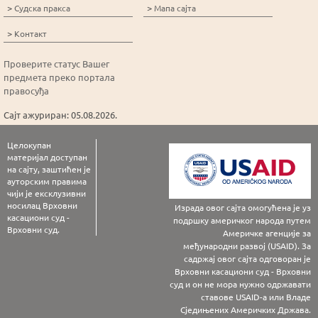
>
>
Судска пракса
Мапа сајта
>
Контакт
Проверите статус Вашег
предмета преко портала
правосуђа
Сајт ажуриран: 05.08.2026.
Целокупан
материјал доступан
на сајту, заштићен је
ауторским правима
чији је ексклузивни
носилац Врховни
Израда овог сајта омогућена је уз
касациони суд -
подршку америчког народа путем
Врховни суд.
Америчке агенције за
међународни развој (USAID). За
садржај овог сајта одговоран је
Врховни касациони суд - Врховни
суд и он не мора нужно одржавати
ставове USAID-а или Владе
Сједињених Америчких Држава.