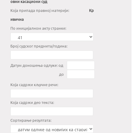
овни касациони суд
Kоја припада правној материји:
Кр
ивична
По иницијалном акту странке:
Број судског предмета/година:
Датум доношења одлуке: од
до
Која садржи кључне речи:
Која садржи део текста:
Сортирање резултата: